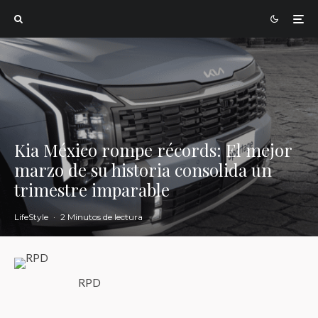
Kia México rompe récords: El mejor
marzo de su historia consolida un
trimestre imparable
LifeStyle
·
2 Minutos de lectura
RPD