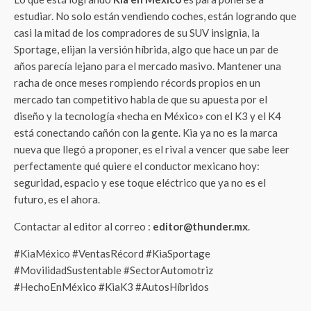
estudiar. No solo están vendiendo coches, están logrando que
casi la mitad de los compradores de su SUV insignia, la
Sportage, elijan la versión híbrida, algo que hace un par de
años parecía lejano para el mercado masivo. Mantener una
racha de once meses rompiendo récords propios en un
mercado tan competitivo habla de que su apuesta por el
diseño y la tecnología «hecha en México» con el K3 y el K4
está conectando cañón con la gente. Kia ya no es la marca
nueva que llegó a proponer, es el rival a vencer que sabe leer
perfectamente qué quiere el conductor mexicano hoy:
seguridad, espacio y ese toque eléctrico que ya no es el
futuro, es el ahora.
Contactar al editor al correo :
editor@thunder.mx
.
#KiaMéxico #VentasRécord #KiaSportage
#MovilidadSustentable #SectorAutomotriz
#HechoEnMéxico #KiaK3 #AutosHíbridos