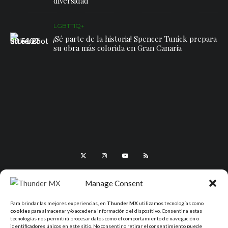
diversidad
LGBTTIQ+
¡Sé parte de la historia! Spencer Tunick prepara
su obra más colorida en Gran Canaria
Manage Consent
Para brindar las mejores experiencias, en
Thunder MX
utilizamos tecnologías como
cookies
para almacenar y/o acceder a información del dispositivo. Consentir a estas
tecnologías nos permitirá procesar datos como el comportamiento de navegación o
identificadores únicos en este sitio. No consentir o retirar el consentimiento puede