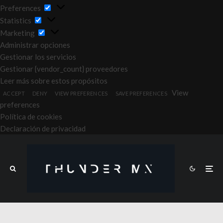
Preferences
Preferences
Statistics
Statistics
Marketing
Marketing
Administrar opciones
Gestionar los servicios
Gestionar {vendor_count} proveedores
Leer más sobre estos propósitos
View
ACCEPT
DENY
VIEW PREFERENCES
SAVE PREFERENCES
preferences
Política de cookies
Declaración de privacidad