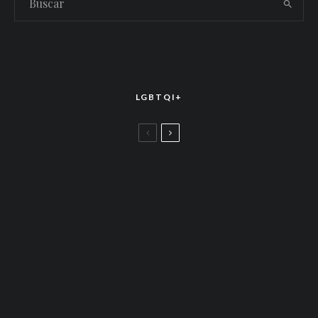
LGBTQI+
LGBTTIQ+
El arte de la corona latina: World of Wonder
celebró el estreno mundial de «Drag Race
México – Latina Royale» en la CDMX
LGBTTIQ+
Más allá de junio: Las redes de apoyo LGBTQ+
que siguen activas todo el año
LGBTTIQ+