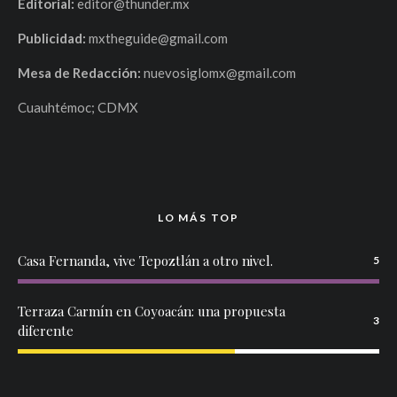
Editorial:
editor@thunder.mx
Publicidad:
mxtheguide@gmail.com
Mesa de Redacción:
nuevosiglomx@gmail.com
Cuauhtémoc; CDMX
LO MÁS TOP
Casa Fernanda, vive Tepoztlán a otro nivel.
5
Terraza Carmín en Coyoacán: una propuesta
3
diferente