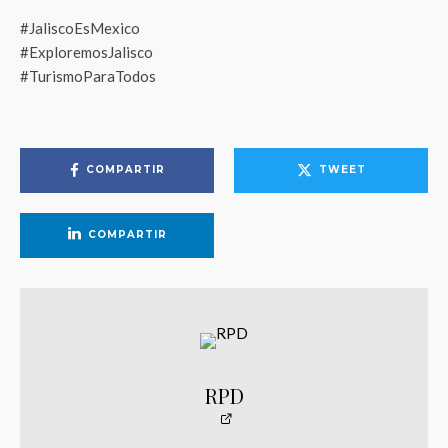
#JaliscoEsMexico
#ExploremosJalisco
#TurismoParaTodos
COMPARTIR
TWEET
COMPARTIR
RPD