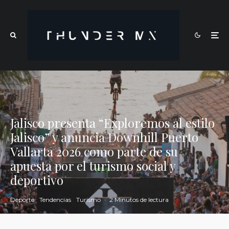
Jalisco presenta “Exploremos al estilo
Jalisco” y anuncia Downhill Puerto
Vallarta 2026 como parte de su
apuesta por el turismo social y
deportivo
Deporte
Tendencias
Turismo
·
2 Minutos de lectura