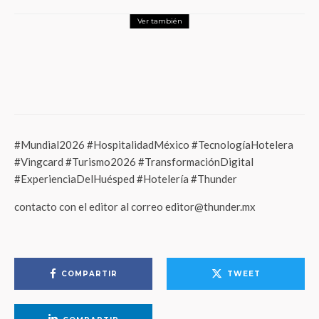
Ver también
Tech
El dilema de la alta densidad por IA:
Modernización modular y extensión de
vida útil salvan la eficiencia de los centros
de datos
#Mundial2026 #HospitalidadMéxico #TecnologíaHotelera
#Vingcard #Turismo2026 #TransformaciónDigital
#ExperienciaDelHuésped #Hotelería #Thunder
contacto con el editor al correo editor@thunder.mx
COMPARTIR
TWEET