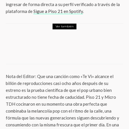
ingresar de forma directa a su perfil verificado a través de la
plataforma de
Sigue a Piso 21 en Spotify
.
Ver también
Entretenimiento
¿Se puede reconstruir un corazón roto?
El regreso de «Lo que queda de
nosotros», una joya del teatro que te hará
abrazar a los tuyos
Nota del Editor: Que una canción como «Te Vi» alcance el
billón de reproducciones casi ocho años después de su
estreno es la prueba científica de que el pop urbano bien
estructurado no tiene fecha de caducidad. Piso 21 y Micro
TDH cocinaron en su momento una obra perfecta que
combinaba la melancolía pop con el ritmo de la calle, una
fórmula que las nuevas generaciones siguen descubriendo y
consumiendo con la misma frescura que el primer día. En una