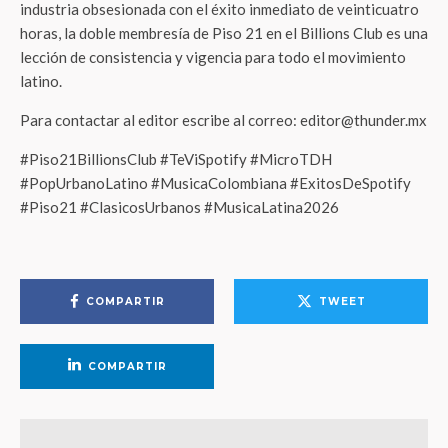
industria obsesionada con el éxito inmediato de veinticuatro
horas, la doble membresía de Piso 21 en el Billions Club es una
lección de consistencia y vigencia para todo el movimiento
latino.
Para contactar al editor escribe al correo: editor@thunder.mx
#Piso21BillionsClub #TeViSpotify #MicroTDH
#PopUrbanoLatino #MusicaColombiana #ExitosDeSpotify
#Piso21 #ClasicosUrbanos #MusicaLatina2026
COMPARTIR
TWEET
COMPARTIR