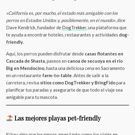
«California es, por mucho, el estado más amigable con los
perros en Estados Unidos y, posiblemente, en el mundo»
, dice
Dave Kendrick, fundador de
DogTrekker
, una plataforma que
te ayuda a encontrar hoteles, restaurantes y actividades
dog-
friendly
.
Aquí, los perros pueden disfrutar desde
casas flotantes en
Cascada de Shasta
, paseos en
canoa de secuoya en el río
Big en Mendocino
, hasta una deliciosa cena en Sacramento
en un restaurante
farm-to-table
. Antes de salir a la
carretera, revisa
sitios como DogTrekker y BringFido
para
planificar tus paradas y asegurarte de que todo el viaje sea
amigable para tu mascota.
Las mejores playas pet-friendly
Si hay algo que los perros aman tanto como los viajes en