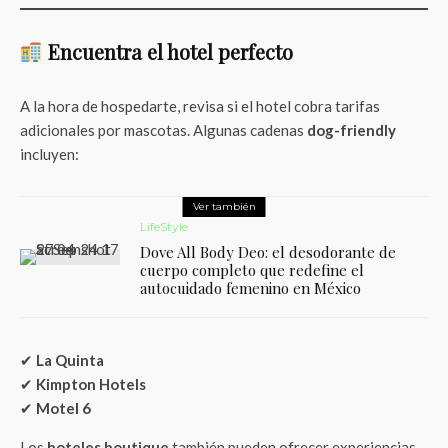
Encuentra el hotel perfecto
A la hora de hospedarte, revisa si el hotel cobra tarifas
adicionales por mascotas. Algunas cadenas
dog-friendly
incluyen:
Ver también
LifeStyle
Dove All Body Deo: el desodorante de
cuerpo completo que redefine el
autocuidado femenino en México
✔
La Quinta
✔
Kimpton Hotels
✔
Motel 6
Los
hoteles boutique
también pueden ofrecer experiencias