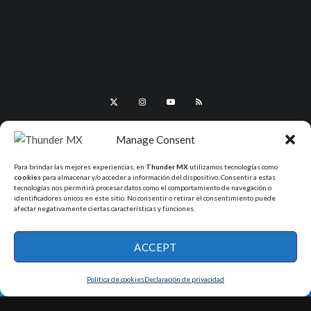
Manage Consent
Para brindar las mejores experiencias, en
Thunder MX
utilizamos tecnologías como
cookies
para almacenar y/o acceder a información del dispositivo. Consentir a estas
tecnologías nos permitirá procesar datos como el comportamiento de navegación o
identificadores únicos en este sitio. No consentir o retirar el consentimiento puede
afectar negativamente ciertas características y funciones.
All Rights Reserved - ThunderMX 2025
ACCEPT
Política de cookies
Declaración de privacidad