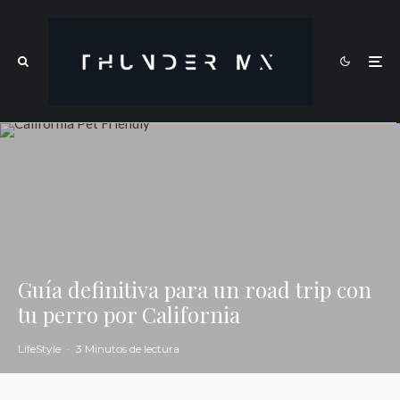
Guía definitiva para un road trip con
tu perro por California
LifeStyle
·
3 Minutos de lectura