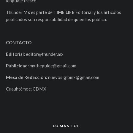
lenguaje fresco.
Thunder
Mx
es parte de
TIME LIFE
Editorial y los artículos
publicados son responsabilidad de quien los publica.
CONTACTO
Editorial:
editor@thunder.mx
Publicidad:
mxtheguide@gmail.com
Mesa de Redacción:
nuevosiglomx@gmail.com
Cuauhtémoc; CDMX
LO MÁS TOP