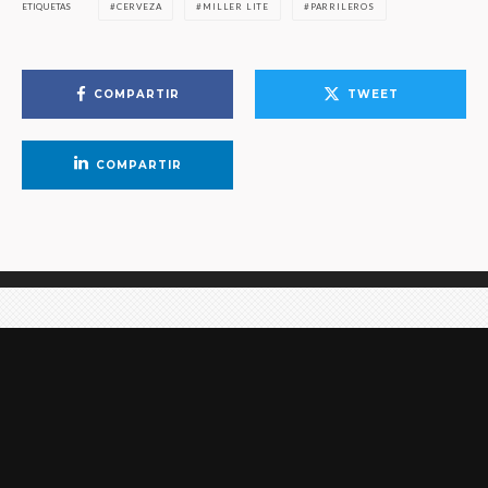
ETIQUETAS
CERVEZA
MILLER LITE
PARRILEROS
COMPARTIR
TWEET
COMPARTIR
Cheesyverse 3.0: Una inmersión en el
multiverso de Cheetos en CDMX