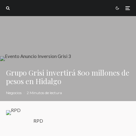
Grupo Grisi invertirá 800 millones de
pesos en Hidalgo
Negocios
·
2 Minutos de lectura
RPD