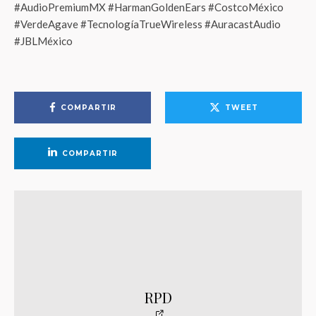
#AudioPremiumMX #HarmanGoldenEars #CostcoMéxico
#VerdeAgave #TecnologíaTrueWireless #AuracastAudio
#JBLMéxico
COMPARTIR
TWEET
COMPARTIR
RPD