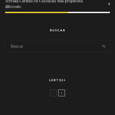
Terraza Carmín en Coyoacán: una propuesta
3
diferente
BUSCAR
LGBTQI+
LGBTTIQ+
El arte de la corona latina: World of Wonder
celebró el estreno mundial de «Drag Race