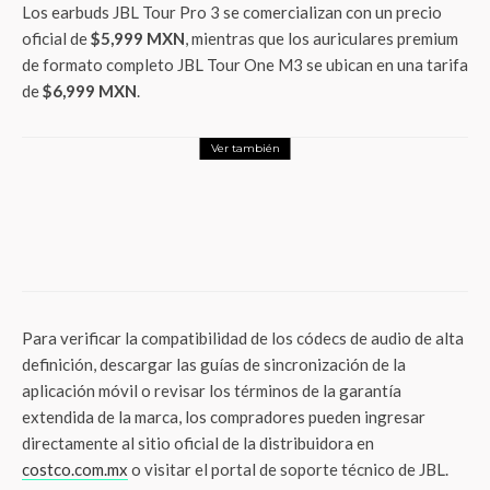
Los earbuds JBL Tour Pro 3 se comercializan con un precio
oficial de
$5,999 MXN
, mientras que los auriculares premium
de formato completo JBL Tour One M3 se ubican en una tarifa
de
$6,999 MXN
.
Ver también
LifeStyle
Puebla se Ilumina! Vive la Magia Oculta de
las Luciérnagas: Un Show Natural que
Despertará tus Sentidos
Para verificar la compatibilidad de los códecs de audio de alta
definición, descargar las guías de sincronización de la
aplicación móvil o revisar los términos de la garantía
extendida de la marca, los compradores pueden ingresar
directamente al sitio oficial de la distribuidora en
costco.com.mx
o visitar el portal de soporte técnico de JBL.