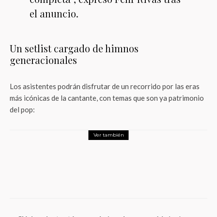
el anuncio.
Un setlist cargado de himnos
generacionales
Los asistentes podrán disfrutar de un recorrido por las eras
más icónicas de la cantante, con temas que son ya patrimonio
del pop:
Ver también
Entretenimiento
MUBI en abril: Clásicos del anime, un
especial sobre la Guerra de Vietnam y
«Grand Tour» de Miguel Gomes