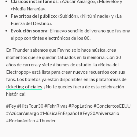
Clásicos instantáneos:
«Azúcar Amargo», «Muévelo» y
«Media Naranja».
Favoritos del público:
«Subidón», «Ni tú ni nadie» y «La
Fuerza del Destino».
Evolución sonora:
El nuevo sencillo del verano que fusiona
el pop con tintes electrónicos de los 80.
En Thunder sabemos que Fey no solo hace música, crea
momentos que se quedan tatuados en la memoria. Con 30
años de carrera y siete álbumes de estudio, la «Reina del
Electropop» está lista para crear nuevos recuerdos con sus
fans. Los boletos ya están disponibles en las plataformas de
ticketing oficiales
. ¡No te quedes fuera de esta celebración
histórica!
#Fey #HitsTour30 #FehrRivas #PopLatino #ConciertosEEUU
#AzúcarAmargo #MúsicaEnEspañol #Fey30Aniversario
#Rockmántico #Thunder