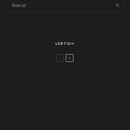
LGBTQI+
LGBTTIQ+
El arte de la corona latina: World of Wonder
celebró el estreno mundial de «Drag Race
México – Latina Royale» en la CDMX
LGBTTIQ+
Más allá de junio: Las redes de apoyo LGBTQ+
que siguen activas todo el año
LGBTTIQ+