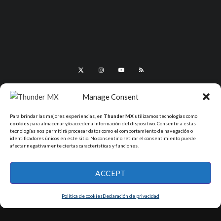
Manage Consent
Para brindar las mejores experiencias, en
Thunder MX
utilizamos tecnologías como
cookies
para almacenar y/o acceder a información del dispositivo. Consentir a estas
tecnologías nos permitirá procesar datos como el comportamiento de navegación o
identificadores únicos en este sitio. No consentir o retirar el consentimiento puede
afectar negativamente ciertas características y funciones.
All Rights Reserved - ThunderMX 2025
ACCEPT
Política de cookies
Declaración de privacidad