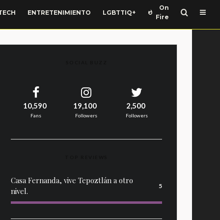
On
TECH
ENTRETENIMIENTO
LGBTTIQ+
Fire
SOCIAL BUZZ
10,590
19,100
2,500
Fans
Followers
Followers
TOP REVIEWS
Casa Fernanda, vive Tepoztlán a otro
5
nivel.