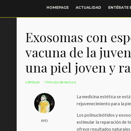
HOMEPAGE
ACTUALIDAD
ENTÉRATE 
Exosomas con esp
vacuna de la juven
una piel joven y r
LifeStyle
·
1 Minuto de lectura
La medicina estética se est
rejuvenecimiento para la pie
Los polinucleótidos y exos
RPD
estimular la reparación de t
ofrece resultados naturales 