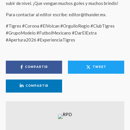
subir de nivel. ¡Que vengan muchos goles y muchos brindis!
Para contactar al editor escribe: editor@thunder.mx.
#Tigres #Corona #ElVolcan #OrgulloRegio #ClubTigres
#GrupoModelo #FutbolMexicano #DarElExtra
#Apertura2026 #ExperienciaTigres
COMPARTIR
TWEET
COMPARTIR