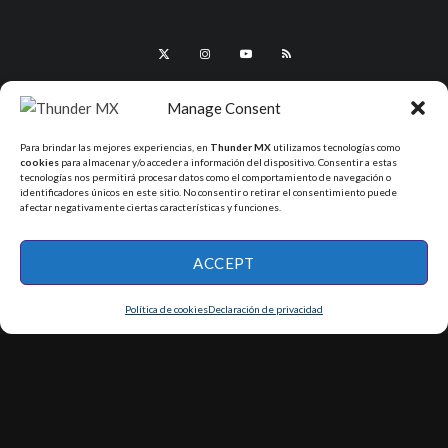
Manage Consent
Para brindar las mejores experiencias, en
Thunder MX
utilizamos tecnologías como
cookies
para almacenar y/o acceder a información del dispositivo. Consentir a estas
tecnologías nos permitirá procesar datos como el comportamiento de navegación o
identificadores únicos en este sitio. No consentir o retirar el consentimiento puede
afectar negativamente ciertas características y funciones.
All Rights Reserved - ThunderMX 2025
ACCEPT
Política de cookies
Declaración de privacidad