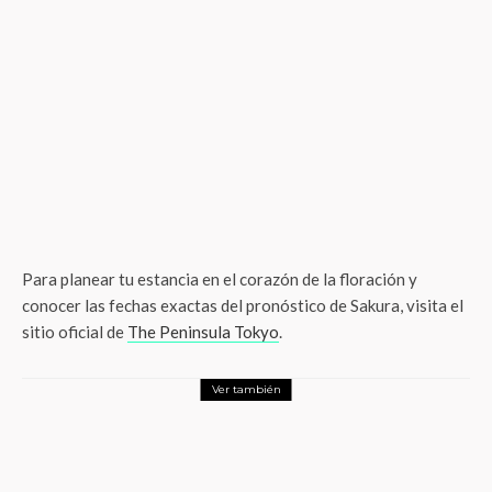
Para planear tu estancia en el corazón de la floración y
conocer las fechas exactas del pronóstico de Sakura, visita el
sitio oficial de
The Peninsula Tokyo
.
Ver también
LifeStyle
Humedad, calor y frizz: el trío temido del
verano y la solución profesional que
promete 72 horas de control