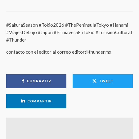
#SakuraSeason #Tokio2026 #ThePeninsulaTokyo #Hanami
#ViajesDeLujo #Japón #PrimaveraEnTokio #TurismoCultural
#Thunder
contacto con el editor al correo editor@thunder.mx
COMPARTIR
TWEET
COMPARTIR