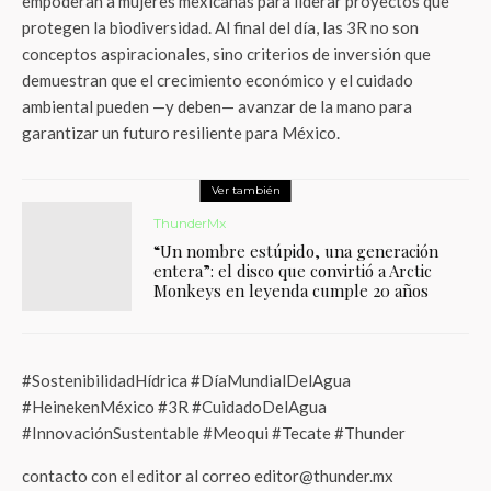
empoderan a mujeres mexicanas para liderar proyectos que
protegen la biodiversidad. Al final del día, las 3R no son
conceptos aspiracionales, sino criterios de inversión que
demuestran que el crecimiento económico y el cuidado
ambiental pueden —y deben— avanzar de la mano para
garantizar un futuro resiliente para México.
Ver también
ThunderMx
“Un nombre estúpido, una generación
entera”: el disco que convirtió a Arctic
Monkeys en leyenda cumple 20 años
#SostenibilidadHídrica #DíaMundialDelAgua
#HeinekenMéxico #3R #CuidadoDelAgua
#InnovaciónSustentable #Meoqui #Tecate #Thunder
contacto con el editor al correo editor@thunder.mx