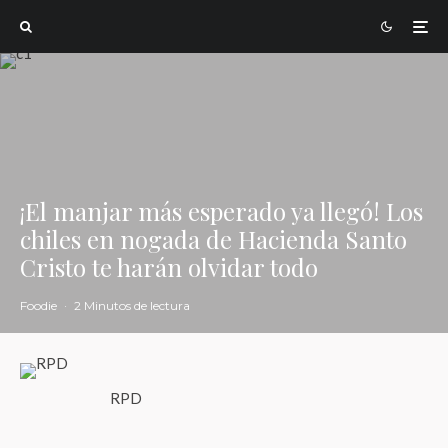
¡El manjar más esperado ya llegó! Los
chiles en nogada de Hacienda Santo
Cristo te harán olvidar todo
Foodie
·
2 Minutos de lectura
RPD