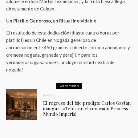
adquiere en San Martín Texmelucan
; y la fruta fresca llega
directamente de Calpan
.
Un Platillo Generoso, un Ritual Inolvidable:
El resultado de esta dedicación (¡hasta cuatro horas por
platillo!) es un Chile en Nogada generoso de
aproximadamente 450 gramos, cubierto con una abundante y
cremosa nogada, granada y perejil. Y para los
verdaderos
nogada-lovers
, ¡incluye un «shot» extra de
nogada!
Ver también
Foodie
El regreso del hijo pródigo: Carlos Gaytán
inaugura «Teté» en el renovado Princess
Mundo Imperial