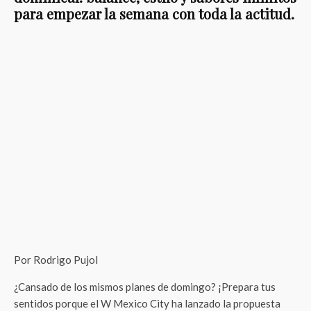
Por Rodrigo Pujol
¿Cansado de los mismos planes de domingo? ¡Prepara tus
sentidos porque el W Mexico City ha lanzado la propuesta
que no sabías que necesitabas! TRIVVU, su restaurante
insignia en el corazón de Polanco, se transforma en el
epicentro del bienestar y el estilo con el nuevo
NoHa Brunch
: un concepto revolucionario para disfrutar del
domingo en perfecto balance y sin límites.
Imagina un brunch que rompe con todas las reglas