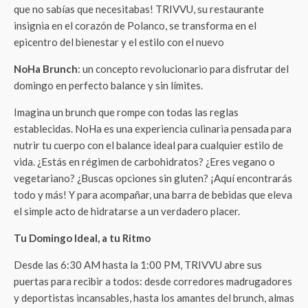
establecidas.
NoHa es una experiencia culinaria pensada para
nutrir tu cuerpo con el balance ideal para cualquier estilo de
vida.
¿Estás en régimen de carbohidratos? ¿Eres vegano o
vegetariano? ¿Buscas opciones sin gluten? ¡Aquí encontrarás
todo y más!
Y para acompañar, una barra de bebidas que eleva
el simple acto de hidratarse a un verdadero placer.
Tu Domingo Ideal, a tu Ritmo
Desde las 6:30 AM hasta la 1:00 PM, TRIVVU abre sus
puertas para recibir a todos: desde corredores madrugadores
y deportistas incansables, hasta los amantes del brunch, almas
sociales en búsqueda de un buen café o
smoothies
revitalizantes, y comensales que simplemente
quieren celebrar el placer de un desayuno extraordinario.
NoHa está diseñado para quienes buscan vivir su domingo sin
culpas y con la mejor actitud.
¿Quién dijo que lo saludable es aburrido? El menú de NoHa