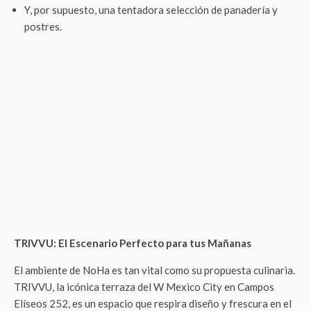
TRIVVU: El Escenario Perfecto para tus Mañanas
El ambiente de NoHa es tan vital como su propuesta culinaria.
TRIVVU, la icónica terraza del W Mexico City en Campos
Elíseos 252, es un espacio que respira diseño y frescura en el
vibrante pulso de Polanco.
La música cuidadosamente
seleccionada, la luz natural que inunda el lugar, su
arquitectura viva y un servicio que te hará sentir como en
casa, convierten a NoHa en una experiencia que se vive con
todos los sentidos.
NoHa Brunch es más que una comida; es una invitación a