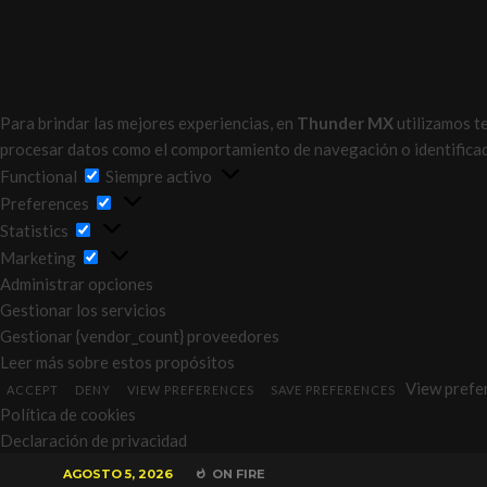
Para brindar las mejores experiencias, en
Thunder MX
utilizamos 
procesar datos como el comportamiento de navegación o identificador
Functional
Functional
Siempre activo
Preferences
Preferences
Statistics
Statistics
Marketing
Marketing
Administrar opciones
Gestionar los servicios
Gestionar {vendor_count} proveedores
Leer más sobre estos propósitos
View prefe
ACCEPT
DENY
VIEW PREFERENCES
SAVE PREFERENCES
Política de cookies
Declaración de privacidad
AGOSTO 5, 2026
ON FIRE