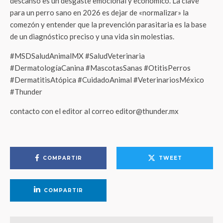
descanso es un desgaste emocional y económico. La clave
para un perro sano en 2026 es dejar de «normalizar» la
comezón y entender que la prevención parasitaria es la base
de un diagnóstico preciso y una vida sin molestias.
#MSDSaludAnimalMX #SaludVeterinaria
#DermatologíaCanina #MascotasSanas #OtitisPerros
#DermatitisAtópica #CuidadoAnimal #VeterinariosMéxico
#Thunder
contacto con el editor al correo editor@thunder.mx
COMPARTIR
TWEET
COMPARTIR