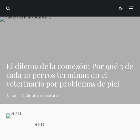
El dilema de la comezón: Por qué 3 de
cada 10 perros terminan en el
veterinario por problemas de piel
Salud
·
2 Minutos de lectura
RPD