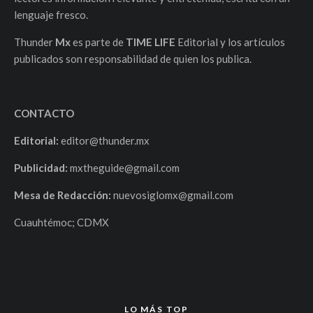
lenguaje fresco.
Thunder
Mx
es parte de
TIME LIFE
Editorial y los artículos
publicados son responsabilidad de quien los publica.
CONTACTO
Editorial:
editor@thunder.mx
Publicidad:
mxtheguide@gmail.com
Mesa de Redacción:
nuevosiglomx@gmail.com
Cuauhtémoc; CDMX
LO MÁS TOP