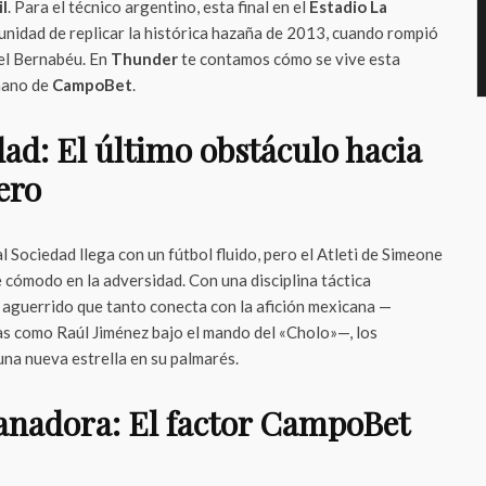
il
. Para el técnico argentino, esta final en el
Estadio La
unidad de replicar la histórica hazaña de 2013, cuando rompió
el Bernabéu. En
Thunder
te contamos cómo se vive esta
mano de
CampoBet
.
dad: El último obstáculo hacia
ero
eal Sociedad llega con un fútbol fluido, pero el Atleti de Simeone
 cómodo en la adversidad. Con una disciplina táctica
r aguerrido que tanto conecta con la afición mexicana —
as como Raúl Jiménez bajo el mando del «Cholo»—, los
na nueva estrella en su palmarés.
anadora: El factor CampoBet