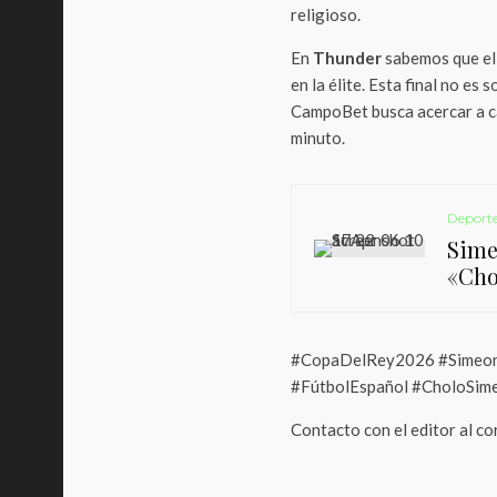
religioso.
En
Thunder
sabemos que el
en la élite. Esta final no es 
CampoBet busca acercar a ca
minuto.
Deport
Simeo
«Cho
#CopaDelRey2026 #Simeon
#FútbolEspañol #CholoSim
Contacto con el editor al c