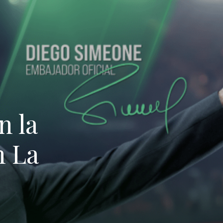
n la
n La