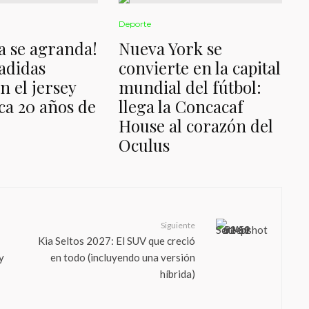
Deporte
a se agranda!
Nueva York se
 adidas
convierte en la capital
n el jersey
mundial del fútbol:
a 20 años de
llega la Concacaf
House al corazón del
Oculus
Siguiente
Kia Seltos 2027: El SUV que creció
y
en todo (incluyendo una versión
híbrida)