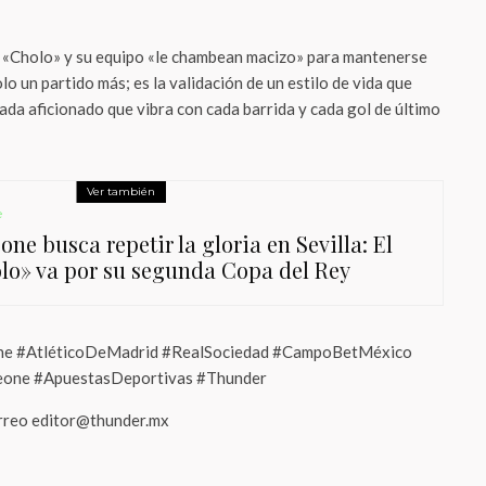
 «Cholo» y su equipo «le chambean macizo» para mantenerse
solo un partido más; es la validación de un estilo de vida que
da aficionado que vibra con cada barrida y cada gol de último
Ver también
e
ne busca repetir la gloria en Sevilla: El
lo» va por su segunda Copa del Rey
e #AtléticoDeMadrid #RealSociedad #CampoBetMéxico
eone #ApuestasDeportivas #Thunder
orreo editor@thunder.mx