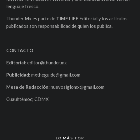
lenguaje fresco.
Thunder
Mx
es parte de
TIME LIFE
Editorial y los artículos
publicados son responsabilidad de quien los publica.
CONTACTO
Editorial:
editor@thunder.mx
Publicidad:
mxtheguide@gmail.com
Mesa de Redacción:
nuevosiglomx@gmail.com
Cuauhtémoc; CDMX
LO MÁS TOP