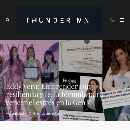
Eddy Vera: Emprender con
resiliencia y fe, la fórmula para
vencer el estrés en la Gen Z
Actualidad
·
2 Minutos de lectura