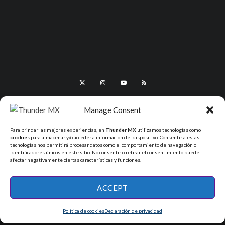
Manage Consent
Para brindar las mejores experiencias, en
Thunder MX
utilizamos tecnologías como
cookies
para almacenar y/o acceder a información del dispositivo. Consentir a estas
tecnologías nos permitirá procesar datos como el comportamiento de navegación o
identificadores únicos en este sitio. No consentir o retirar el consentimiento puede
afectar negativamente ciertas características y funciones.
All Rights Reserved - ThunderMX 2025
ACCEPT
Política de cookies
Declaración de privacidad