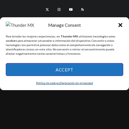
Manage Consent
Para brindar las mejores experiencias, en
Thunder MX
utilizamos tecnologías como
cookies
para almacenar y/o acceder a información del dispositivo. Consentir a estas
tecnologías nos permitirá procesar datos como el comportamiento de navegación o
identificadores únicos en este sitio. No consentir o retirar el consentimiento puede
afectar negativamente ciertas características y funciones.
All Rights Reserved - ThunderMX 2025
ACCEPT
Política de cookies
Declaración de privacidad