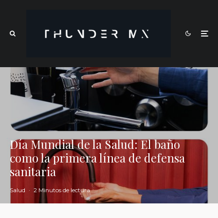
Día Mundial de la Salud: El baño
como la primera línea de defensa
sanitaria
Salud
·
2 Minutos de lectura