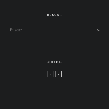
BUSCAR
LGBTQI+
LGBTTIQ+
El arte de la corona latina: World of Wonder
celebró el estreno mundial de «Drag Race
México – Latina Royale» en la CDMX