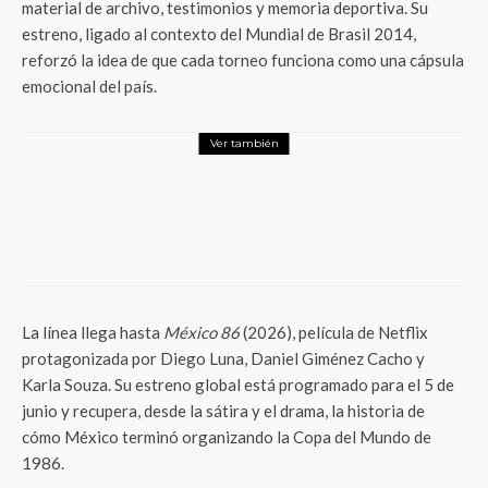
material de archivo, testimonios y memoria deportiva. Su
estreno, ligado al contexto del Mundial de Brasil 2014,
reforzó la idea de que cada torneo funciona como una cápsula
emocional del país.
Ver también
Entretenimiento
Jorge Viñas convierte la frustración
generacional en un poderoso acto de
honestidad escénica con “Nada
Extraordinario”
La línea llega hasta
México 86
(2026), película de Netflix
protagonizada por Diego Luna, Daniel Giménez Cacho y
Karla Souza. Su estreno global está programado para el 5 de
junio y recupera, desde la sátira y el drama, la historia de
cómo México terminó organizando la Copa del Mundo de
1986.