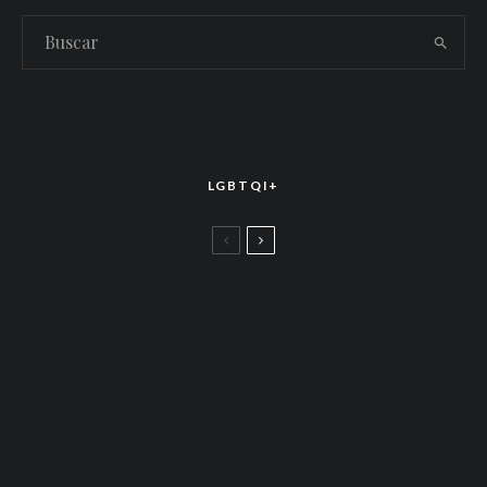
LGBTQI+
LGBTTIQ+
El arte de la corona latina: World of Wonder
celebró el estreno mundial de «Drag Race
México – Latina Royale» en la CDMX
LGBTTIQ+
Más allá de junio: Las redes de apoyo LGBTQ+
que siguen activas todo el año