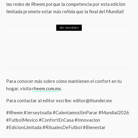
las redes de Rheem porque la competencia por esta edición
limitada promete estar más reñida que la final del Mundial!
Ver también
LifeStyle
¡Descuentos Imperdibles! Vive una
Aventura de Lujo en VidantaWorld con
Promociones que Solo Este Enero Podrás
Aprovechar
Para conocer más sobre cómo mantienen el confort en tu
hogar, visita
rheem.com.mx
.
Para contactar al editor escribe: editor@thunder.mx
#Rheem #Jerseytoalla #CalentamosSinParar #Mundial2026
#FutbolMexico #ConfortEnCasa #Innovacion
#EdicionLimitada #RitualesDeFutbol #Bienestar