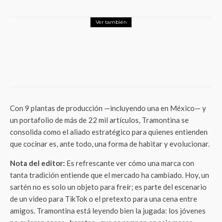
Ver también
LifeStyle
Turismo
Más que un Resort! Descubre el Secreto
Escondido del Hilton Cancún Mar Caribe
para una Transformación Total
Con 9 plantas de producción —incluyendo una en México— y
un portafolio de más de 22 mil artículos, Tramontina se
consolida como el aliado estratégico para quienes entienden
que cocinar es, ante todo, una forma de habitar y evolucionar.
Nota del editor:
Es refrescante ver cómo una marca con
tanta tradición entiende que el mercado ha cambiado. Hoy, un
sartén no es solo un objeto para freír; es parte del escenario
de un video para TikTok o el pretexto para una cena entre
amigos. Tramontina está leyendo bien la jugada: los jóvenes