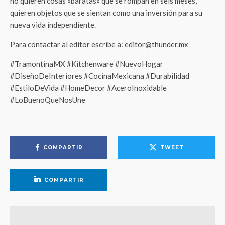
no quieren cosas «baratas» que se rompan en seis meses,
quieren objetos que se sientan como una inversión para su
nueva vida independiente.
Para contactar al editor escribe a: editor@thunder.mx
#TramontinaMX #Kitchenware #NuevoHogar
#DiseñoDeInteriores #CocinaMexicana #Durabilidad
#EstiloDeVida #HomeDecor #AceroInoxidable
#LoBuenoQueNosUne
COMPARTIR
TWEET
COMPARTIR