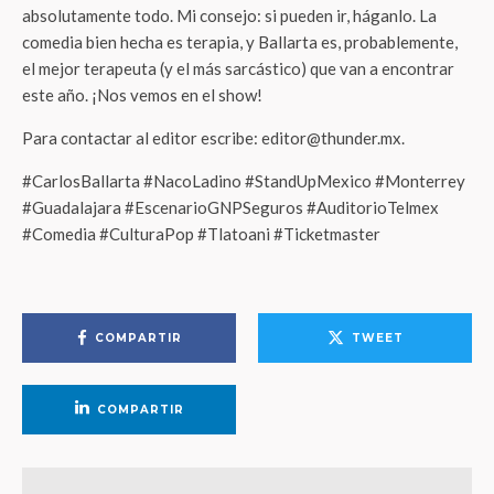
absolutamente todo. Mi consejo: si pueden ir, háganlo. La
comedia bien hecha es terapia, y Ballarta es, probablemente,
el mejor terapeuta (y el más sarcástico) que van a encontrar
este año. ¡Nos vemos en el show!
Para contactar al editor escribe: editor@thunder.mx.
#CarlosBallarta #NacoLadino #StandUpMexico #Monterrey
#Guadalajara #EscenarioGNPSeguros #AuditorioTelmex
#Comedia #CulturaPop #Tlatoani #Ticketmaster
COMPARTIR
TWEET
COMPARTIR