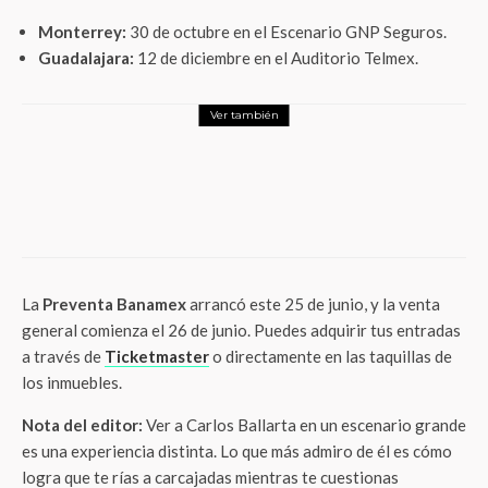
Monterrey:
30 de octubre en el Escenario GNP Seguros.
Guadalajara:
12 de diciembre en el Auditorio Telmex.
Ver también
Entretenimiento
Ozzy Osbourne murió a los 76 años tras
su último concierto con Black Sabbath: el
adiós definitivo del Príncipe de las
Tinieblas
La
Preventa Banamex
arrancó este 25 de junio, y la venta
general comienza el 26 de junio. Puedes adquirir tus entradas
a través de
Ticketmaster
o directamente en las taquillas de
los inmuebles.
Nota del editor:
Ver a Carlos Ballarta en un escenario grande
es una experiencia distinta. Lo que más admiro de él es cómo
logra que te rías a carcajadas mientras te cuestionas