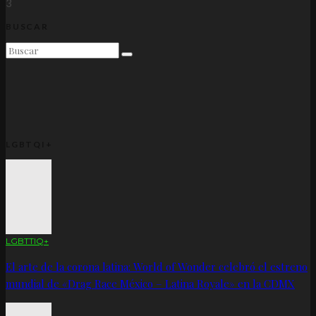
3
BUSCAR
LGBTQI+
LGBTTIQ+
El arte de la corona latina: World of Wonder celebró el estreno
mundial de «Drag Race México – Latina Royale» en la CDMX