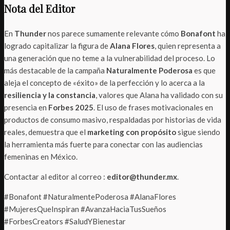
Nota del Editor
En
Thunder
nos parece sumamente relevante cómo
Bonafont
ha
logrado capitalizar la figura de
Alana Flores
, quien representa a
una generación que no teme a la vulnerabilidad del proceso. Lo
más destacable de la campaña
Naturalmente Poderosa
es que
aleja el concepto de «éxito» de la perfección y lo acerca a la
resiliencia y la constancia
, valores que Alana ha validado con su
presencia en
Forbes 2025
. El uso de frases motivacionales en
productos de consumo masivo, respaldadas por historias de vida
reales, demuestra que el
marketing con propósito
sigue siendo
la herramienta más fuerte para conectar con las audiencias
femeninas en México.
Contactar al editor al correo :
editor@thunder.mx
.
#Bonafont #NaturalmentePoderosa #AlanaFlores
#MujeresQueInspiran #AvanzaHaciaTusSueños
#ForbesCreators #SaludYBienestar