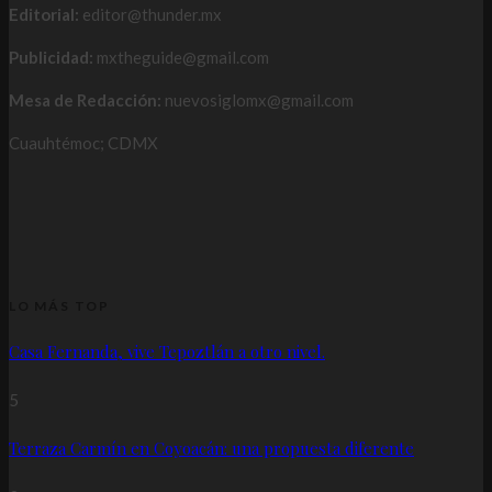
Editorial:
editor@thunder.mx
Publicidad:
mxtheguide@gmail.com
Mesa de Redacción:
nuevosiglomx@gmail.com
Cuauhtémoc; CDMX
LO MÁS TOP
Casa Fernanda, vive Tepoztlán a otro nivel.
5
Terraza Carmín en Coyoacán: una propuesta diferente