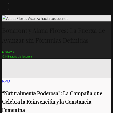
Bonafont y Alana Flores: La Fuerza de
Avanzar sin Fórmulas Definidas
LifeStyle
·
2 Minutos de lectura
RPD
“Naturalmente Poderosa”: La Campaña que
Celebra la Reinvención y la Constancia
Femenina