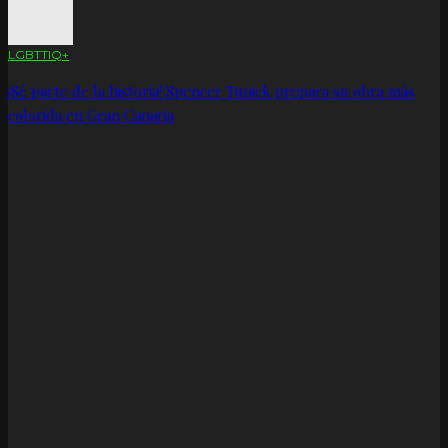
LGBTTIQ+
¡Sé parte de la historia! Spencer Tunick prepara su obra más
colorida en Gran Canaria