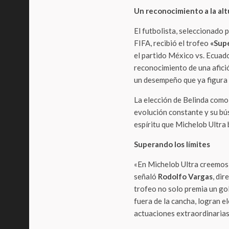
Un reconocimiento a la alt
El futbolista, seleccionado p
FIFA, recibió el trofeo
«Supe
el partido México vs. Ecuado
reconocimiento de una afici
un desempeño que ya figura
La elección de Belinda como 
evolución constante y su bú
espíritu que Michelob Ultra 
Superando los límites
«En Michelob Ultra creemos 
señaló
Rodolfo Vargas
, di
trofeo no solo premia un gol
fuera de la cancha, logran el
actuaciones extraordinarias