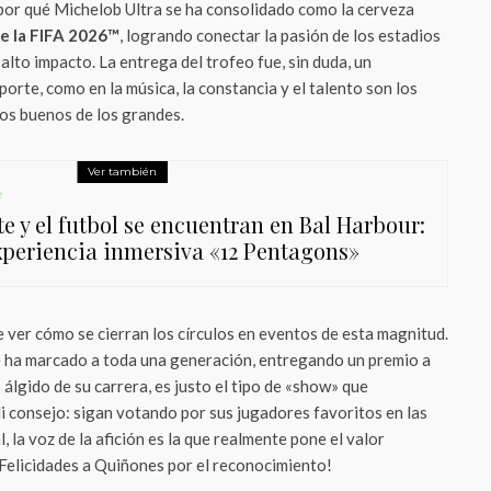
por qué Michelob Ultra se ha consolidado como la cerveza
e la FIFA 2026™
, logrando conectar la pasión de los estadios
lto impacto. La entrega del trofeo fue, sin duda, un
porte, como en la música, la constancia y el talento son los
los buenos de los grandes.
Ver también
e
te y el futbol se encuentran en Bal Harbour:
xperiencia inmersiva «12 Pentagons»
e ver cómo se cierran los círculos en eventos de esta magnitud.
ue ha marcado a toda una generación, entregando un premio a
álgido de su carrera, es justo el tipo de «show» que
 consejo: sigan votando por sus jugadores favoritos en las
l, la voz de la afición es la que realmente pone el valor
¡Felicidades a Quiñones por el reconocimiento!