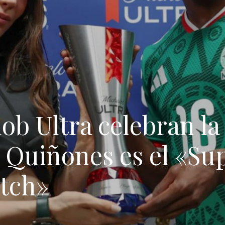
ob Ultra celebran la
n Quiñones es el «Su
atch»