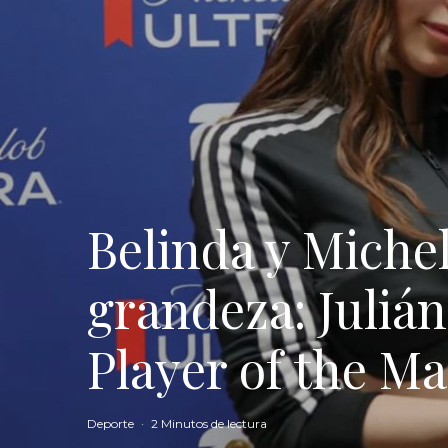
Belinda y Michel
grandeza: Juliá
Player of the M
Deporte
·
2 Minutos de lectura