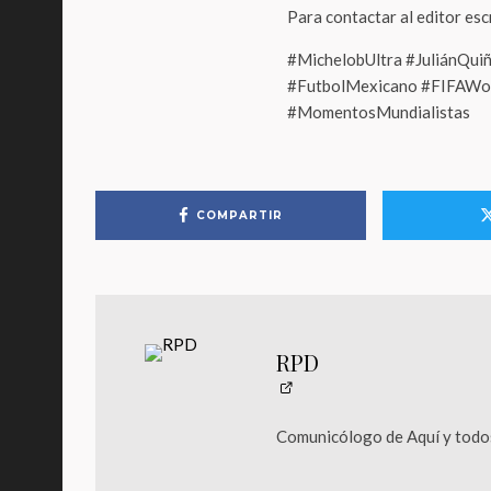
Para contactar al editor es
#MichelobUltra #JuliánQui
#FutbolMexicano #FIFAWor
#MomentosMundialistas
COMPARTIR
RPD
Comunicólogo de Aquí y todos