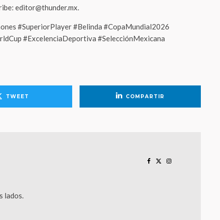
cribe: editor@thunder.mx.
ñones #SuperiorPlayer #Belinda #CopaMundial2026
ldCup #ExcelenciaDeportiva #SelecciónMexicana
TWEET
COMPARTIR
 lados.