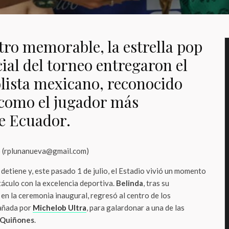
ro memorable, la estrella pop
cial del torneo entregaron el
olista mexicano, reconocido
n como el jugador más
e Ecuador.
o (rplunanueva@gmail.com)
 detiene y, este pasado 1 de julio, el Estadio vivió un momento
táculo con la excelencia deportiva.
Belinda
, tras su
en la ceremonia inaugural, regresó al centro de los
pañada por
Michelob Ultra
, para galardonar a una de las
n Quiñones
.