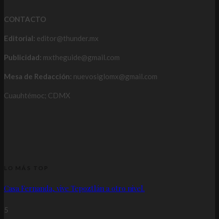
CONTACTO
Editorial:
editor@thunder.mx
Publicidad:
mxtheguide@gmail.com
Mesa de Redacción:
nuevosiglomx@gmail.com
Cuauhtémoc; CDMX
LO MÁS TOP
Casa Fernanda, vive Tepoztlán a otro nivel.
5