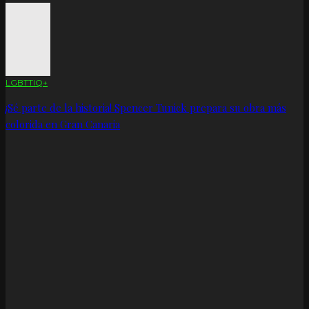
LGBTTIQ+
¡Sé parte de la historia! Spencer Tunick prepara su obra más
colorida en Gran Canaria