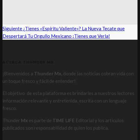
Siguiente
¿Tienes «Espíritu Valiente»? La Nueva Tecate que
Despertará Tu Orgullo Mexicano ¡Tienes que Verla!
ACERCA THUNDER MX
¡Bienvenidos a
Thunder Mx,
donde las noticias cobran vida con
un toque fresco y fácil de entender!
El objetivo de esta plataforma es brindarles a nuestros lectores
información relevante y entretenida, escrita con un lenguaje
fresco.
Thunder
Mx
es parte de
TIME LIFE
Editorial y los artículos
publicados son responsabilidad de quien los publica.