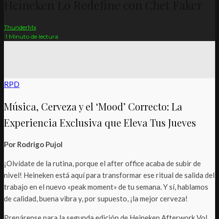
Heineken Lo Redefine con Chet Faker
ThunderMx
·
1 Minuto de lectura
RPD
Música, Cerveza y el ‘Mood’ Correcto: La
Experiencia Exclusiva que Eleva Tus Jueves
Por Rodrigo Pujol
¡Olvídate de la rutina, porque el after office acaba de subir de
nivel! Heineken está aquí para transformar ese ritual de salida del
trabajo en el nuevo «peak moment» de tu semana. Y sí, hablamos
de calidad, buena vibra y, por supuesto, ¡la mejor cerveza!
Prepárense para la segunda edición de Heineken Afterwork Vol.