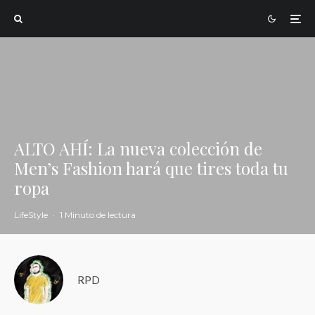
ALTO AHÍ: La nueva colección de
Men’s Fashion hará que tires toda tu
ropa
LifeStyle
·
1 Minuto de lectura
RPD