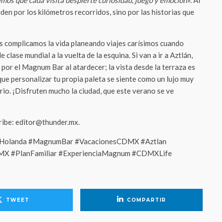
os que cada visita despierte curiosidad, juego y emoción»
. Al
iden por los kilómetros recorridos, sino por las historias que
s complicamos la vida planeando viajes carísimos cuando
lase mundial a la vuelta de la esquina. Si van a ir a Aztlán,
por el Magnum Bar al atardecer; la vista desde la terraza es
que personalizar tu propia paleta se siente como un lujo muy
rio. ¡Disfruten mucho la ciudad, que este verano se ve
cribe: editor@thunder.mx.
oHolanda #MagnumBar #VacacionesCDMX #Aztlan
X #PlanFamiliar #ExperienciaMagnum #CDMXLife
TWEET
COMPARTIR