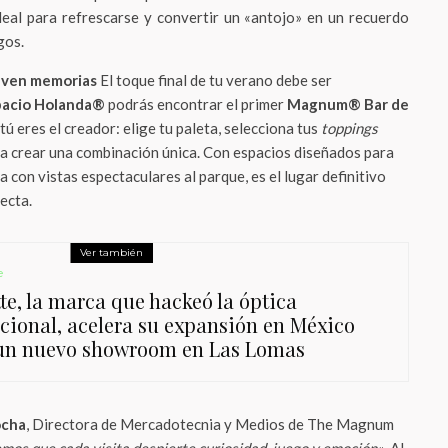
deal para refrescarse y convertir un «antojo» en un recuerdo
gos.
elven memorias
El toque final de tu verano debe ser
pacio Holanda®
podrás encontrar el primer
Magnum® Bar de
tú eres el creador: elige tu paleta, selecciona tus
toppings
ra crear una combinación única. Con espacios diseñados para
a con vistas espectaculares al parque, es el lugar definitivo
ecta.
Ver también
e
te, la marca que hackeó la óptica
icional, acelera su expansión en México
un nuevo showroom en Las Lomas
ocha
, Directora de Mercadotecnia y Medios de The Magnum