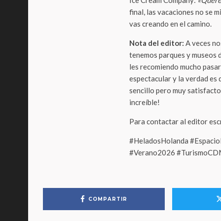
Ice Cream Company:
«Querem
final, las vacaciones no se m
vas creando en el camino.
Nota del editor:
A veces no
tenemos parques y museos de c
les recomiendo mucho pasar 
espectacular y la verdad es 
sencillo pero muy satisfacto
increíble!
Para contactar al editor es
#HeladosHolanda #Espaci
#Verano2026 #TurismoCDM
COMPARTIR