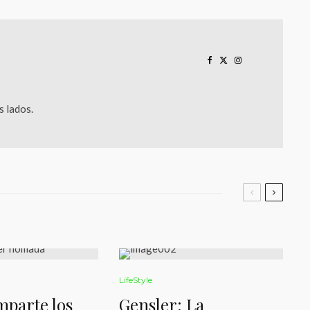
 lados.
LifeStyle
parte los
Gensler: La