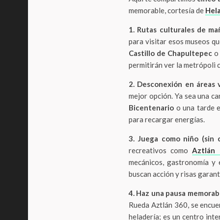
memorable, cortesía de
Hel
1. Rutas culturales de m
para visitar esos museos qu
Castillo de Chapultepec
o
permitirán ver la metrópoli
2. Desconexión en áreas 
mejor opción. Ya sea una c
Bicentenario
o una tarde 
para recargar energías.
3. Juega como niño (sin 
recreativos como
Aztlán 
mecánicos, gastronomía y e
buscan acción y risas garant
4. Haz una pausa memorab
Rueda Aztlán 360, se encue
heladería; es un centro int