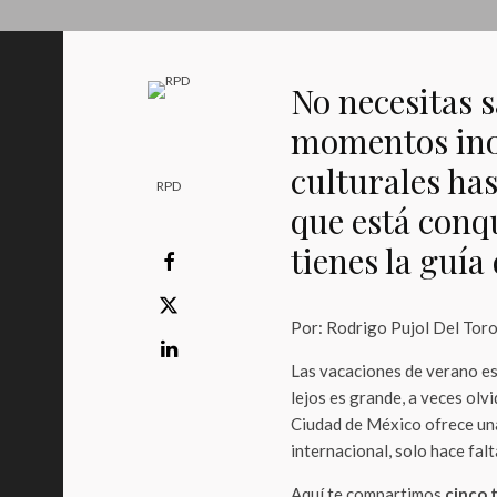
No necesitas s
momentos inol
culturales has
RPD
que está conq
tienes la guía
Por: Rodrigo Pujol Del Tor
Las vacaciones de verano est
lejos es grande, a veces olv
Ciudad de México ofrece una
internacional, solo hace fal
Aquí te compartimos
cinco 