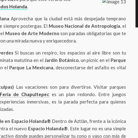
ados Holanda
.
añana
Aprovecha que la ciudad está más despejada temprano
e siempre postergas. El
Museo Nacional de Antropología
, el
 el
Museo de Arte Moderno
son paradas obligatorias que te
 con una mirada nueva y enriquecedora.
verdes
Si buscas un respiro, los espacios al aire libre son tu
aminata matutina en el
Jardín Botánico
, un picnic en el
Parque
en el
Parque La Mexicana
, desconectarse del asfalto es vital
culpas)
Las vacaciones son para divertirse. Visitar parques
Feria de Chapultepec
es un plan redondo. Entre juegos
xperiencias inmersivas, es la parada perfecta para quienes
izadas.
le en Espacio Holanda®
Dentro de Aztlán, frente a la icónica
ntra el nuevo
Espacio Holanda®
. Este lugar no es una simple
eractivo donde puedes personalizar tu cono o vaso con más de