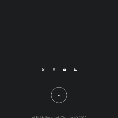
LGBTTIQ+
¡Sé parte de la historia! Spencer Tunick prepara
su obra más colorida en Gran Canaria
All Rights Reserved - ThunderMX 2025