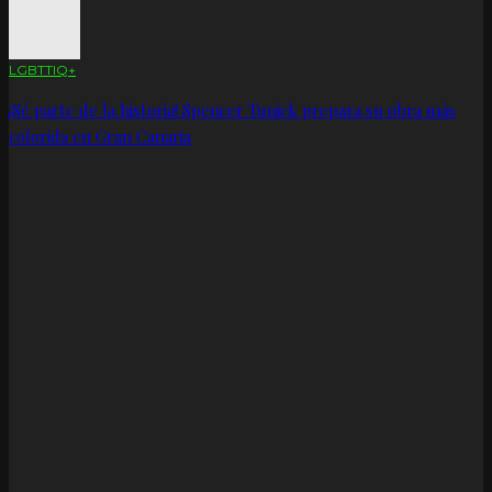
LGBTTIQ+
¡Sé parte de la historia! Spencer Tunick prepara su obra más
colorida en Gran Canaria