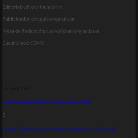
Editorial:
editor@thunder.mx
Publicidad:
mxtheguide@gmail.com
Mesa de Redacción:
nuevosiglomx@gmail.com
Cuauhtémoc; CDMX
LO MÁS TOP
Casa Fernanda, vive Tepoztlán a otro nivel.
5
Terraza Carmín en Coyoacán: una propuesta diferente