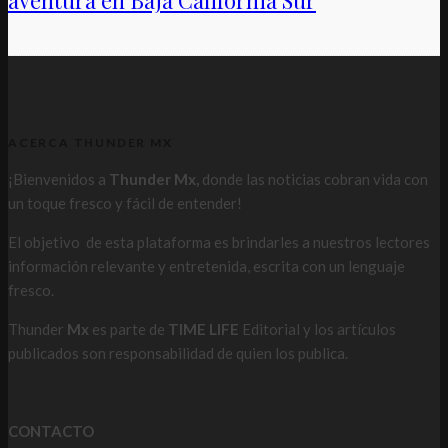
aventura en Baja California Sur
ACERCA THUNDER MX
¡Bienvenidos a
Thunder Mx,
donde las noticias cobran vida con
un toque fresco y fácil de entender!
El objetivo de esta plataforma es brindarles a nuestros lectores
información relevante y entretenida, escrita con un lenguaje
fresco.
Thunder
Mx
es parte de
TIME LIFE
Editorial y los artículos
publicados son responsabilidad de quien los publica.
CONTACTO