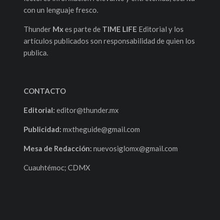
con un lenguaje fresco.
Thunder
Mx
es parte de
TIME LIFE
Editorial y los
artículos publicados son responsabilidad de quien los
publica.
CONTACTO
Editorial:
editor@thunder.mx
Publicidad:
mxtheguide@gmail.com
Mesa de Redacción:
nuevosiglomx@gmail.com
Cuauhtémoc; CDMX