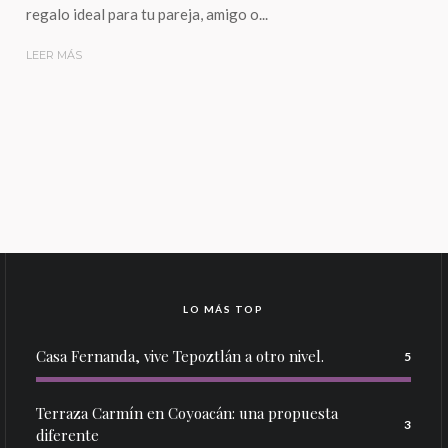
regalo ideal para tu pareja, amigo o...
LEER MÁS
LO MÁS TOP
Casa Fernanda, vive Tepoztlán a otro nivel.
5
Terraza Carmín en Coyoacán: una propuesta
3
diferente