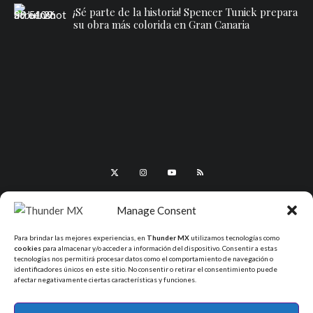
¡Sé parte de la historia! Spencer Tunick prepara
su obra más colorida en Gran Canaria
Manage Consent
Para brindar las mejores experiencias, en
Thunder MX
utilizamos tecnologías como
cookies
para almacenar y/o acceder a información del dispositivo. Consentir a estas
tecnologías nos permitirá procesar datos como el comportamiento de navegación o
identificadores únicos en este sitio. No consentir o retirar el consentimiento puede
afectar negativamente ciertas características y funciones.
All Rights Reserved - ThunderMX 2025