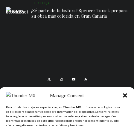
LGBTTIQ+
¡Sé parte de la historia! Spencer Tunick prepara
su obra más colorida en Gran Canaria
Manage Consent
Para brindar las mejores experiencias, en
Thunder MX
utilizamos tecnologías como
cookies
para almacenar y/o acceder a información del dispositivo. Consentir a estas
tecnologías nos permitirá procesar datos como el comportamiento de navegación o
identificadores únicos en este sitio. No consentir o retirar el consentimiento puede
afectar negativamente ciertas características y funciones.
All Rights Reserved - ThunderMX 2025