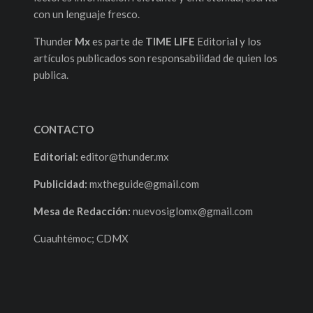
con un lenguaje fresco.
Thunder
Mx
es parte de
TIME LIFE
Editorial y los
artículos publicados son responsabilidad de quien los
publica.
CONTACTO
Editorial:
editor@thunder.mx
Publicidad:
mxtheguide@gmail.com
Mesa de Redacción:
nuevosiglomx@gmail.com
Cuauhtémoc; CDMX