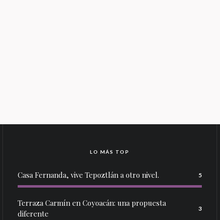
LO MÁS TOP
Casa Fernanda, vive Tepoztlán a otro nivel.
5
Terraza Carmín en Coyoacán: una propuesta
3
diferente