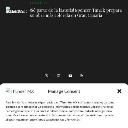
LGBTTIQ+
¡Sé parte de la historia! Spencer Tunick prepara
su obra más colorida en Gran Canaria
Manage Consent
Para brindar las mejores experiencias, en
Thunder MX
utilizamos tecnologías como
cookies
para almacenar y/o acceder a información del dispositivo. Consentir a estas
tecnologías nos permitirá procesar datos como el comportamiento de navegación o
identificadores únicos en este sitio. No consentir o retirar el consentimiento puede
afectar negativamente ciertas características y funciones.
All Rights Reserved - ThunderMX 2025