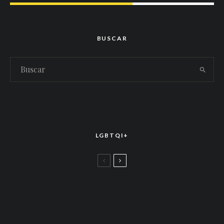
BUSCAR
LGBTQI+
LGBTTIQ+
El arte de la corona latina: World of Wonder
celebró el estreno mundial de «Drag Race
México – Latina Royale» en la CDMX