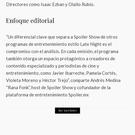
Directores como Isaac Ezban y Olallo Rubio.
Enfoque editorial
“Un diferencial clave que separa a Spoiler Show de otros
programas de entretenimiento estilo Late Night es el
compromiso con el análisis. En cada emisión, el programa
también otorga un espacio protagónico a creadores de
contenido especializado y periodistas de cine y
entretenimiento, como Javier Ibarreche, Pamela Cortés,
Violeta Moreno y Héctor Trejo”, comparte Andrés Medina
“Rana Fonk”, host de Spoiler Show y cofundador de la
plataforma de entretenimiento Spoiler.mx
Ver también
Entretenimiento
¡Exclusiva MUBI! La Aclamada Película
«April» de Dea Kulumbegashvili Llega