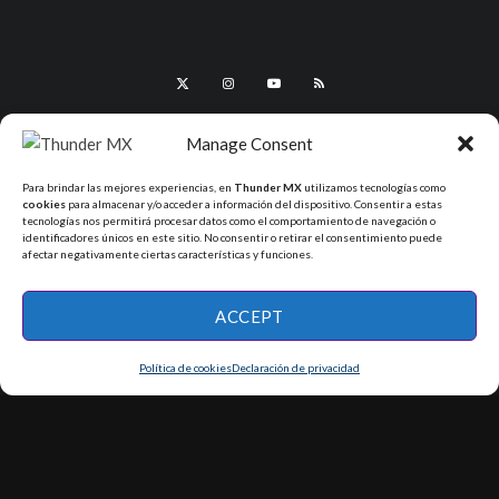
Manage Consent
Para brindar las mejores experiencias, en
Thunder MX
utilizamos tecnologías como
cookies
para almacenar y/o acceder a información del dispositivo. Consentir a estas
tecnologías nos permitirá procesar datos como el comportamiento de navegación o
identificadores únicos en este sitio. No consentir o retirar el consentimiento puede
afectar negativamente ciertas características y funciones.
All Rights Reserved - ThunderMX 2025
ACCEPT
Política de cookies
Declaración de privacidad