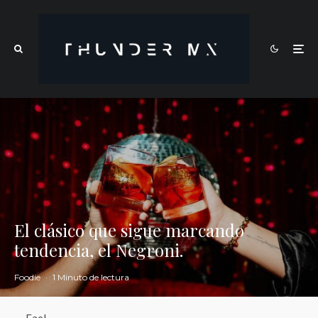
El clásico que sigue marcando
tendencia, el Negroni.
Foodie
·
1 Minuto de lectura