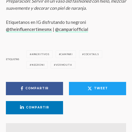
Preparación: Servir en un vaso old fashioned con hielo, mezclar
suavemente y decorar con piel de naranja.
Etiquetanos en IG disfrutando tu negroni
@theinfluencertimesmx
|
@campariofficial
APAERITIVOS
CAMPARI
COCKTAILS
ETIQUETAS
NEGRONI
VERMOUTH
COMPARTIR
TWEET
COMPARTIR