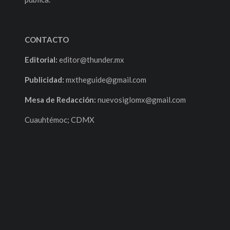
CONTACTO
Editorial:
editor@thunder.mx
Publicidad:
mxtheguide@gmail.com
Mesa de Redacción:
nuevosiglomx@gmail.com
Cuauhtémoc; CDMX