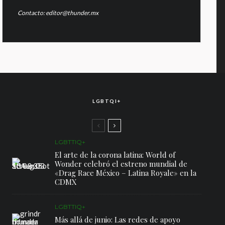
Contacto: editor@thunder.mx
LGBTQI+
LGBTTIQ+
El arte de la corona latina: World of
Wonder celebró el estreno mundial de
«Drag Race México – Latina Royale» en la
CDMX
LGBTTIQ+
Más allá de junio: Las redes de apoyo