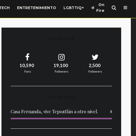
On
TECH
ENTRETENIMIENTO
LGBTTIQ+
Fire
SOCIAL BUZZ
10,590
19,100
2,500
Fans
Followers
Followers
TOP REVIEWS
Casa Fernanda, vive Tepoztlán a otro nivel.
5