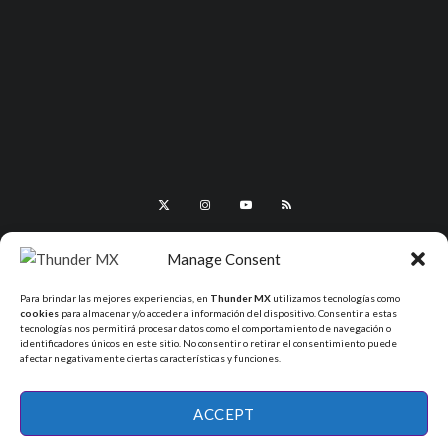
Manage Consent
Para brindar las mejores experiencias, en
Thunder MX
utilizamos tecnologías como
cookies
para almacenar y/o acceder a información del dispositivo. Consentir a estas
tecnologías nos permitirá procesar datos como el comportamiento de navegación o
identificadores únicos en este sitio. No consentir o retirar el consentimiento puede
afectar negativamente ciertas características y funciones.
All Rights Reserved - ThunderMX 2025
ACCEPT