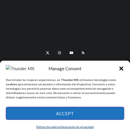
Manage Consent
Para brindar las mejores experiencias, en
Thunder MX
utilizamos tecnologías como
cookies
para almacenar y/o acceder a información del dispositivo. Consentir a estas
tecnologías nos permitirá procesar datos como el comportamiento de navegación o
identificadores únicos en este sitio. No consentir o retirar el consentimiento puede
afectar negativamente ciertas características y funciones.
All Rights Reserved - ThunderMX 2025
ACCEPT
Política de cookies
Declaración de privacidad