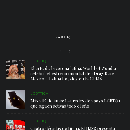
LGBTQI+
LGBTTIQ+
El arte de la corona latina: World of Wonder
celebró el estreno mundial de «Drag Race
México – Latina Royale» en la CDMX
LGBTTIQ+
Más allá de junio: Las redes de apoyo LGBTQ+
que siguen activas todo el año
LGBTTIQ+
Cuatro décadas de lucha: El IMSS presenta