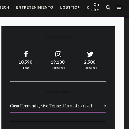
On
TECH
ENTRETENIMIENTO
LGBTTIQ+
Fire
SOCIAL BUZZ
10,590
19,100
2,500
Fans
Followers
Followers
TOP REVIEWS
Casa Fernanda, vive Tepoztlán a otro nivel.
5