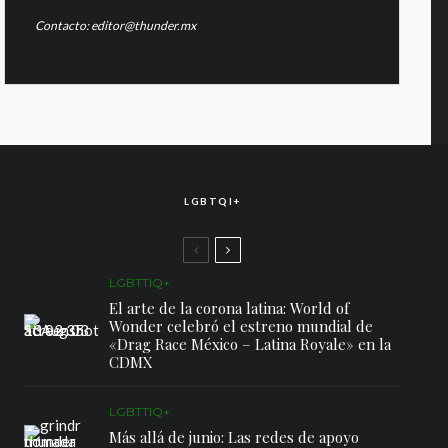
Contacto: editor@thunder.mx
LGBTQI+
LGBTTIQ+
El arte de la corona latina: World of
Wonder celebró el estreno mundial de
«Drag Race México – Latina Royale» en la
CDMX
LGBTTIQ+
Más allá de junio: Las redes de apoyo