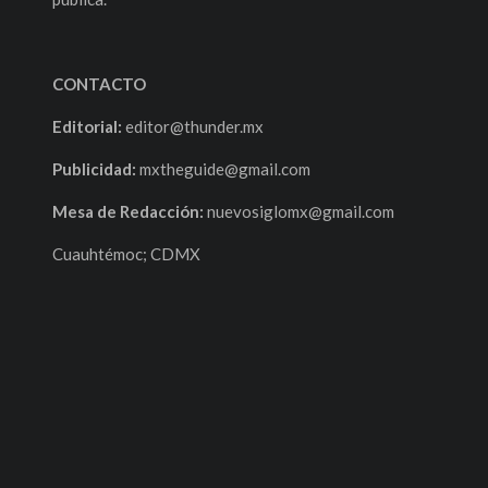
CONTACTO
Editorial:
editor@thunder.mx
Publicidad:
mxtheguide@gmail.com
Mesa de Redacción:
nuevosiglomx@gmail.com
Cuauhtémoc; CDMX